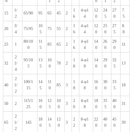
N
1
2
o
1
2
1/
1
4-φ1
12
24
27
7.
15
65/90
95
65
45
2
2
6
4
0
5
0
5
3/
10
1
4-φ1
12
25
27
8.
20
75/95
75
55
2
4
5
6
4
0
0
5
8
80/10
11
1
4-φ1
14
26
29
25
1
85
65
2
11
0
5
6
4
0
0
0
2
95/10
13
10
1
4-φ1
14
29
32
32
1/
78
2
13
5
5
0
8
8
0
0
5
4
2
100/1
14
11
1
4-φ1
16
30
33
40
1/
85
3
18
15
5
0
8
8
0
0
5
2
115/1
16
12
10
2
4-φ1
18
35
40
50
2
3
31
25
0
5
0
0
8
0
5
0
2
18
14
12
2
8-φ1
22
40
45
65
1/
145
3
39
0
5
0
2
8
0
0
0
2