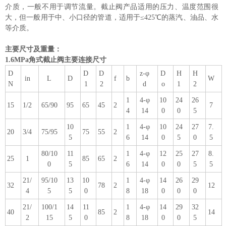
介质，一般不用于调节流量。截止阀产品适用的压力、温度范围很
大，但一般用于中、小口径的管道，适用于≤425℃的蒸汽、油品、水
等介质。
主要尺寸及重量：
1.6MPa角式截止阀主要连接尺寸
D
D
D
z-φ
D
H
H
in
L
D
f
b
W
N
1
2
d
o
1
2
1
4-φ
10
24
26
15
1/2
65/90
95
65
45
2
7
4
14
0
0
5
10
1
4-φ
10
24
27
7.
20
3/4
75/95
75
55
2
5
6
14
0
5
0
5
80/10
11
1
4-φ
12
25
27
8.
25
1
85
65
2
0
5
6
14
0
0
5
5
21/
95/10
13
10
1
4-φ
14
26
29
32
78
2
12
4
5
5
0
8
18
0
0
0
21/
100/1
14
11
1
4-φ
14
29
32
40
85
2
14
2
15
5
0
8
18
0
0
5