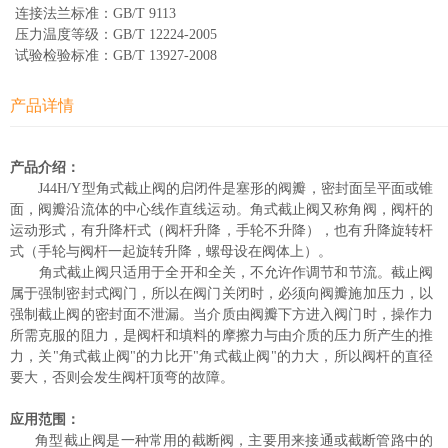
连接法兰标准：GB/T 9113
压力温度等级：GB/T 12224-2005
试验检验标准：GB/T 13927-2008
产品详情
产品介绍：
J44H/Y型角式截止阀的启闭件是塞形的阀瓣，密封面呈平面或锥
面，阀瓣沿流体的中心线作直线运动。角式截止阀又称角阀，阀杆的
运动形式，有升降杆式（阀杆升降，手轮不升降），也有升降旋转杆
式（手轮与阀杆一起旋转升降，螺母设在阀体上）。
角式截止阀只适用于全开和全关，不允许作调节和节流。截止阀
属于强制密封式阀门，所以在阀门关闭时，必须向阀瓣施加压力，以
强制截止阀的密封面不泄漏。当介质由阀瓣下方进入阀门时，操作力
所需克服的阻力，是阀杆和填料的摩擦力与由介质的压力所产生的推
力，关"角式截止阀"的力比开"角式截止阀"的力大，所以阀杆的直径
要大，否则会发生阀杆顶弯的故障。
应用范围：
角型截止阀是一种常用的截断阀，主要用来接通或截断管路中的